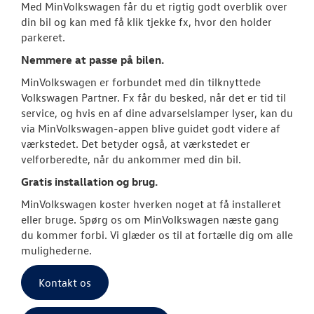
MinVolkswage
Med MinVolkswagen får du et rigtig godt overblik over
din bil og kan med få klik tjekke fx, hvor den holder
Service Cam
parkeret.
Nemmere at passe på bilen.
Serviceabonn
MinVolkswagen er forbundet med din tilknyttede
Volkswagen Partner. Fx får du besked, når det er tid til
Volkswagen Er
service, og hvis en af dine advarselslamper lyser, kan du
Service 5+
via MinVolkswagen-appen blive guidet godt videre af
værkstedet. Det betyder også, at værkstedet er
Velkomstpakke 
velforberedte, når du ankommer med din bil.
NYHEDER
Gratis installation og brug.
MinVolkswagen koster hverken noget at få installeret
TILBEHØR
eller bruge. Spørg os om MinVolkswagen næste gang
du kommer forbi. Vi glæder os til at fortælle dig om alle
mulighederne.
OM OS
Kontakt os
RESERVEDELE