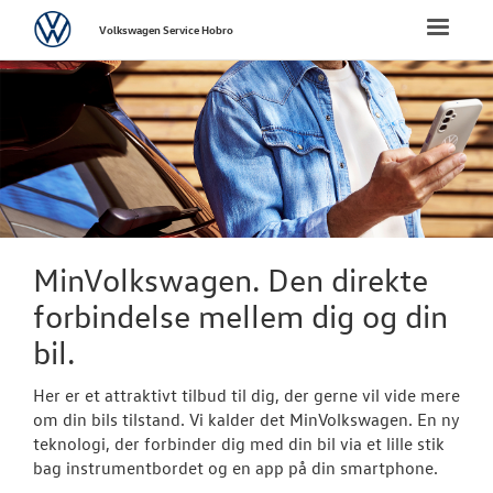
Volkswagen
Toggle
Volkswagen Service Hobro
naviga
FORSIDE
BRUGTE BILER
VÆRKSTED
Koncepter og 
MinVolkswagen. Den direkte
forbindelse mellem dig og din
Softwareopda
bil.
Bestil tid til s
Her er et attraktivt tilbud til dig, der gerne vil vide mere
VW Connect
om din bils tilstand. Vi kalder det MinVolkswagen. En ny
teknologi, der forbinder dig med din bil via et lille stik
Volkswagen Se
bag instrumentbordet og en app på din smartphone.