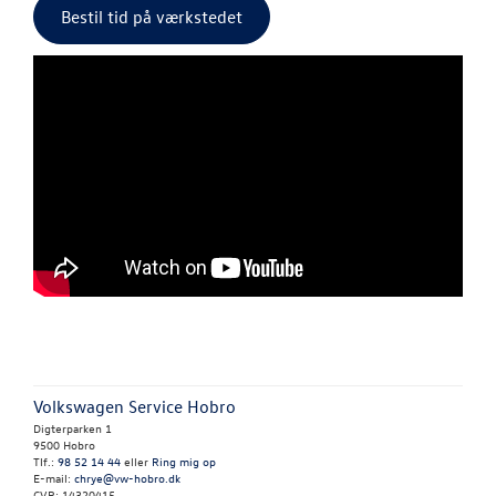
Bestil tid på værkstedet
Volkswagen Service Hobro
Digterparken 1
9500 Hobro
Tlf.:
98 52 14 44
eller
Ring mig op
E-mail:
chrye@vw-hobro.dk
CVR: 14320415