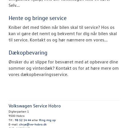
MinVolkswage
Selv...
Service Cam
Hente og bringe service
Kniber det med tiden når bilen skal til service? Hos os
Serviceabonn
kan vi gøre det nemt og bekvemt for dig når bilen skal
til service. Kontakt os og hør nærmere om vores...
Volkswagen Er
Service 5+
Dækopbevaring
Velkomstpakke 
Ønsker du at slippe for besværet med at opbevare dine
sommer og vinterdæk? Kontakt os for at høre mere om
NYHEDER
vores dækopbevaringsservice.
TILBEHØR
OM OS
Volkswagen Service Hobro
Digterparken 1
9500 Hobro
RESERVEDELE
Tlf.:
98 52 14 44
eller
Ring mig op
E-mail:
chrye@vw-hobro.dk