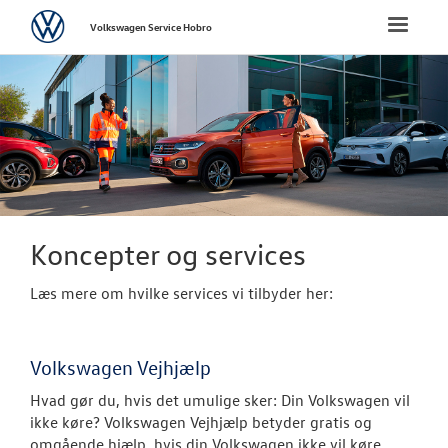
Volkswagen
Toggle
Volkswagen Service Hobro
naviga
FORSIDE
BRUGTE BILER
VÆRKSTED
Koncepter og 
Koncepter og services
Softwareopda
Læs mere om hvilke services vi tilbyder her:
Bestil tid til s
Volkswagen Vejhjælp
VW Connect
Hvad gør du, hvis det umulige sker: Din Volkswagen vil
Volkswagen Se
ikke køre? Volkswagen Vejhjælp betyder gratis og
omgående hjælp, hvis din Volkswagen ikke vil køre.