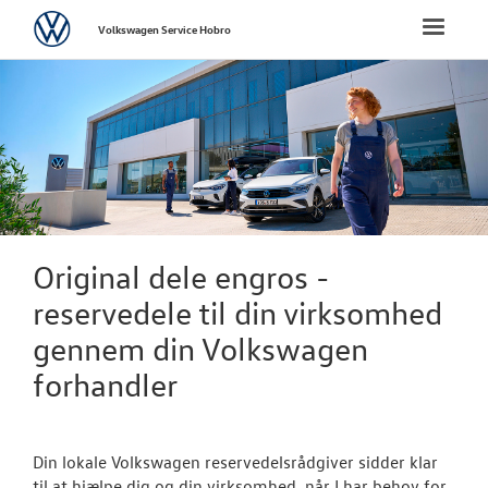
Volkswagen
Toggle
Volkswagen Service Hobro
naviga
FORSIDE
BRUGTE BILER
VÆRKSTED
NYHEDER
Original dele engros -
reservedele til din virksomhed
TILBEHØR
gennem din Volkswagen
forhandler
OM OS
RESERVEDELE
Din lokale Volkswagen reservedelsrådgiver sidder klar
til at hjælpe dig og din virksomhed, når I har behov for