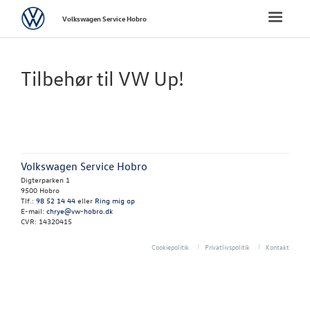
Volkswagen
Toggle
Volkswagen Service Hobro
naviga
FORSIDE
Tilbehør til VW Up!
BRUGTE BILER
VÆRKSTED
Volkswagen Service Hobro
NYHEDER
Digterparken 1
9500 Hobro
Tlf.:
98 52 14 44
eller
Ring mig op
TILBEHØR
E-mail:
chrye@vw-hobro.dk
CVR: 14320415
Aktuelt tilbeh
Cookiepolitik
Privatlivspolitik
Kontakt
- Up! tilbehør
Classic Parts