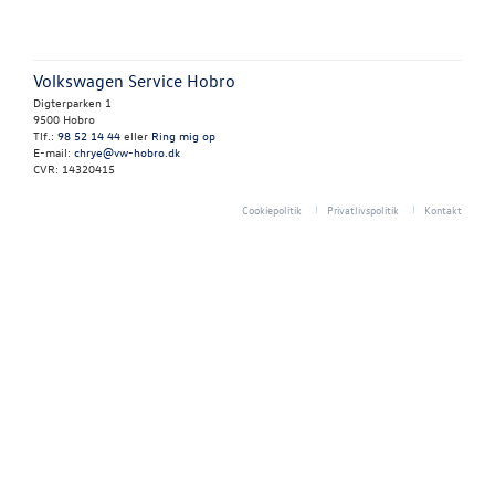
Forbrugerkla
Volkswagen Service Hobro
Kontakt
Digterparken 1
9500 Hobro
Tlf.:
98 52 14 44
eller
Ring mig op
RESERVEDELE
E-mail:
chrye@vw-hobro.dk
CVR: 14320415
Cookiepolitik
Privatlivspolitik
Kontakt