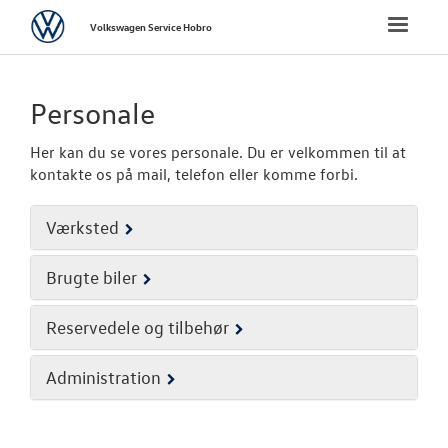
Volkswagen
Toggle
Volkswagen Service Hobro
naviga
FORSIDE
Personale
BRUGTE BILER
Her kan du se vores personale. Du er velkommen til at
kontakte os på mail, telefon eller komme forbi.
VÆRKSTED
Værksted
NYHEDER
Brugte biler
TILBEHØR
Reservedele og tilbehør
OM OS
Administration
Personale
Ledige stilling