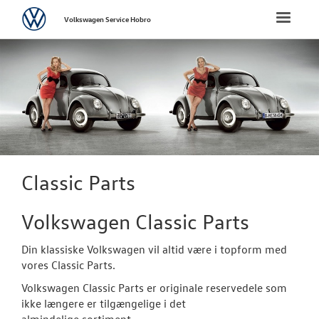
Volkswagen
Toggle
Volkswagen Service Hobro
naviga
FORSIDE
BRUGTE BILER
VÆRKSTED
NYHEDER
Classic Parts
TILBEHØR
Volkswagen Classic Parts
Aktuelt tilbeh
Din klassiske Volkswagen vil altid være i topform med
vores Classic Parts.
- Up! tilbehør
Volkswagen Classic Parts er originale reservedele som
ikke længere er tilgængelige i det
Classic Parts