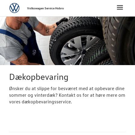
Volkswagen
Toggle
Volkswagen Service Hobro
naviga
FORSIDE
BRUGTE BILER
VÆRKSTED
Koncepter og 
Dækopbevaring
Vejhjælp
Ønsker du at slippe for besværet med at opbevare dine
sommer og vinterdæk? Kontakt os for at høre mere om
Hente/bringe
vores dækopbevaringsservice.
Dækopbevar
Softwareopda