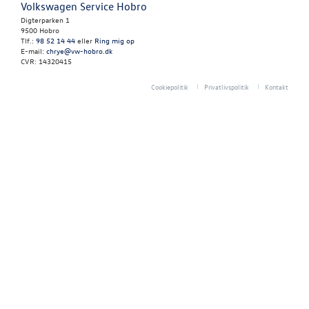
Bestil tid til s
Volkswagen Service Hobro
Digterparken 1
9500 Hobro
VW Connect
Tlf.:
98 52 14 44
eller
Ring mig op
E-mail:
chrye@vw-hobro.dk
CVR: 14320415
Volkswagen Se
Cookiepolitik
Privatlivspolitik
Kontakt
MinVolkswage
Service Cam
Serviceabonn
Volkswagen Er
Service 5+
Velkomstpakke 
NYHEDER
TILBEHØR