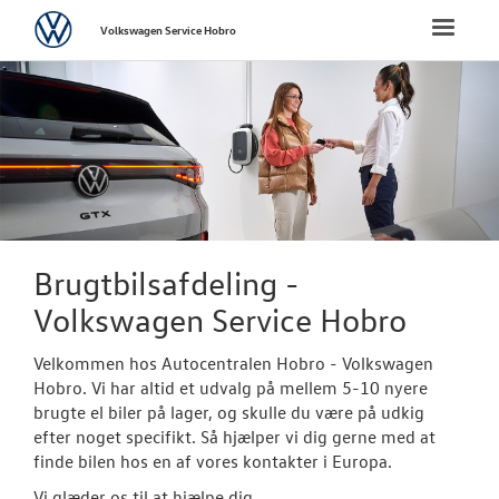
Volkswagen
Toggle
Volkswagen Service Hobro
naviga
FORSIDE
BRUGTE BILER
Brugtbilsafdel
Brugtbilsvurd
Brugtbilsafdeling -
VÆRKSTED
Volkswagen Service Hobro
Velkommen hos Autocentralen Hobro - Volkswagen
NYHEDER
Hobro. Vi har altid et udvalg på mellem 5-10 nyere
brugte el biler på lager, og skulle du være på udkig
TILBEHØR
efter noget specifikt. Så hjælper vi dig gerne med at
finde bilen hos en af vores kontakter i Europa.
OM OS
Vi glæder os til at hjælpe dig.